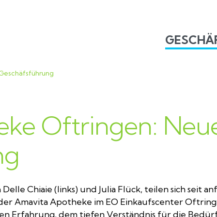
GESCHÄ
Geschäfsführung
ke Oftringen: Neu
ng
elle Chiaie (links) und Julia Flück, teilen sich seit an
der Amavita Apotheke im EO Einkaufscenter Oftring
en Erfahrung, dem tiefen Verständnis für die Bedürf