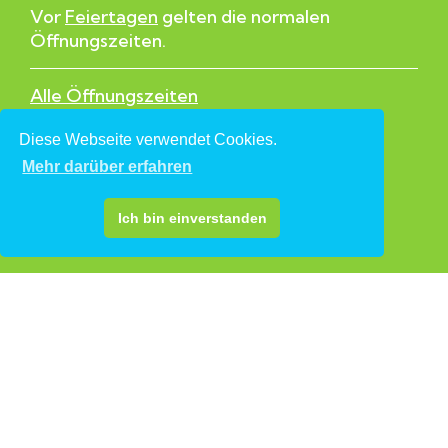
Vor
Feiertagen
gelten die normalen
Öffnungszeiten.
Alle Öffnungszeiten
Diese Webseite verwendet Cookies.
Quicklinks
Mehr darüber erfahren
Wohnung besichtigen
Mietanfragen Lokale
Ich bin einverstanden
Mall-Standflächen
Folgen Sie uns
Impressum
|
Datenschutz