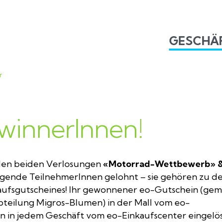
GESCHÄ
r
ewinnerInnen!
 den beiden Verlosungen
«Motorrad-Wettbewerb» 
olgende TeilnehmerInnen gelohnt – sie gehören zu d
aufsgutscheines! Ihr gewonnener eo-Gutschein (gem
teilung Migros-Blumen) in der Mall vom eo-
nn in jedem Geschäft vom eo-Einkaufscenter eingelö